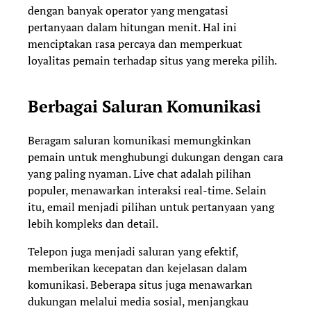
dengan banyak operator yang mengatasi
pertanyaan dalam hitungan menit. Hal ini
menciptakan rasa percaya dan memperkuat
loyalitas pemain terhadap situs yang mereka pilih.
Berbagai Saluran Komunikasi
Beragam saluran komunikasi memungkinkan
pemain untuk menghubungi dukungan dengan cara
yang paling nyaman. Live chat adalah pilihan
populer, menawarkan interaksi real-time. Selain
itu, email menjadi pilihan untuk pertanyaan yang
lebih kompleks dan detail.
Telepon juga menjadi saluran yang efektif,
memberikan kecepatan dan kejelasan dalam
komunikasi. Beberapa situs juga menawarkan
dukungan melalui media sosial, menjangkau