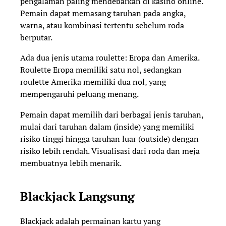
pengalaman paling mendebarkan di kasino online.
Pemain dapat memasang taruhan pada angka,
warna, atau kombinasi tertentu sebelum roda
berputar.
Ada dua jenis utama roulette: Eropa dan Amerika.
Roulette Eropa memiliki satu nol, sedangkan
roulette Amerika memiliki dua nol, yang
mempengaruhi peluang menang.
Pemain dapat memilih dari berbagai jenis taruhan,
mulai dari taruhan dalam (inside) yang memiliki
risiko tinggi hingga taruhan luar (outside) dengan
risiko lebih rendah. Visualisasi dari roda dan meja
membuatnya lebih menarik.
Blackjack Langsung
Blackjack adalah permainan kartu yang