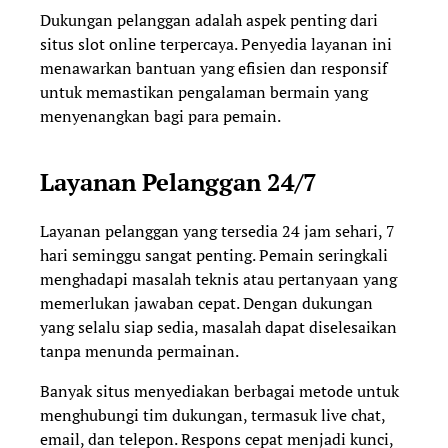
Dukungan pelanggan adalah aspek penting dari
situs slot online terpercaya. Penyedia layanan ini
menawarkan bantuan yang efisien dan responsif
untuk memastikan pengalaman bermain yang
menyenangkan bagi para pemain.
Layanan Pelanggan 24/7
Layanan pelanggan yang tersedia 24 jam sehari, 7
hari seminggu sangat penting. Pemain seringkali
menghadapi masalah teknis atau pertanyaan yang
memerlukan jawaban cepat. Dengan dukungan
yang selalu siap sedia, masalah dapat diselesaikan
tanpa menunda permainan.
Banyak situs menyediakan berbagai metode untuk
menghubungi tim dukungan, termasuk live chat,
email, dan telepon. Respons cepat menjadi kunci,