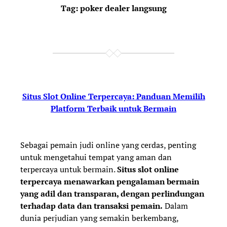
Tag:
poker dealer langsung
Situs Slot Online Terpercaya: Panduan Memilih
Platform Terbaik untuk Bermain
Sebagai pemain judi online yang cerdas, penting
untuk mengetahui tempat yang aman dan
terpercaya untuk bermain.
Situs slot online
terpercaya menawarkan pengalaman bermain
yang adil dan transparan, dengan perlindungan
terhadap data dan transaksi pemain.
Dalam
dunia perjudian yang semakin berkembang,