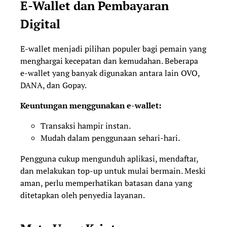
E-Wallet dan Pembayaran
Digital
E-wallet menjadi pilihan populer bagi pemain yang
menghargai kecepatan dan kemudahan. Beberapa
e-wallet yang banyak digunakan antara lain OVO,
DANA, dan Gopay.
Keuntungan menggunakan e-wallet:
Transaksi hampir instan.
Mudah dalam penggunaan sehari-hari.
Pengguna cukup mengunduh aplikasi, mendaftar,
dan melakukan top-up untuk mulai bermain. Meski
aman, perlu memperhatikan batasan dana yang
ditetapkan oleh penyedia layanan.