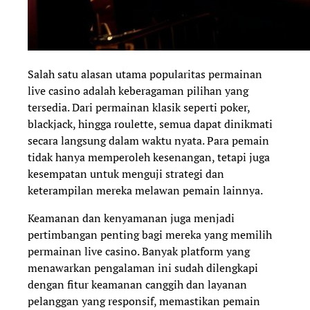
Salah satu alasan utama popularitas permainan
live casino adalah keberagaman pilihan yang
tersedia. Dari permainan klasik seperti poker,
blackjack, hingga roulette, semua dapat dinikmati
secara langsung dalam waktu nyata. Para pemain
tidak hanya memperoleh kesenangan, tetapi juga
kesempatan untuk menguji strategi dan
keterampilan mereka melawan pemain lainnya.
Keamanan dan kenyamanan juga menjadi
pertimbangan penting bagi mereka yang memilih
permainan live casino. Banyak platform yang
menawarkan pengalaman ini sudah dilengkapi
dengan fitur keamanan canggih dan layanan
pelanggan yang responsif, memastikan pemain