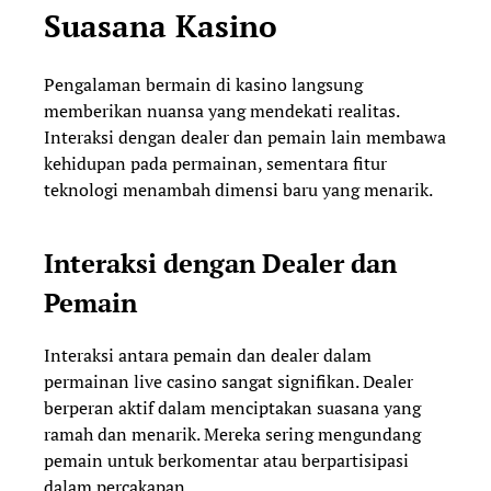
Suasana Kasino
Pengalaman bermain di kasino langsung
memberikan nuansa yang mendekati realitas.
Interaksi dengan dealer dan pemain lain membawa
kehidupan pada permainan, sementara fitur
teknologi menambah dimensi baru yang menarik.
Interaksi dengan Dealer dan
Pemain
Interaksi antara pemain dan dealer dalam
permainan live casino sangat signifikan. Dealer
berperan aktif dalam menciptakan suasana yang
ramah dan menarik. Mereka sering mengundang
pemain untuk berkomentar atau berpartisipasi
dalam percakapan.