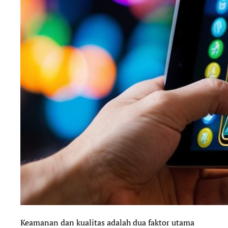
Keamanan dan kualitas adalah dua faktor utama