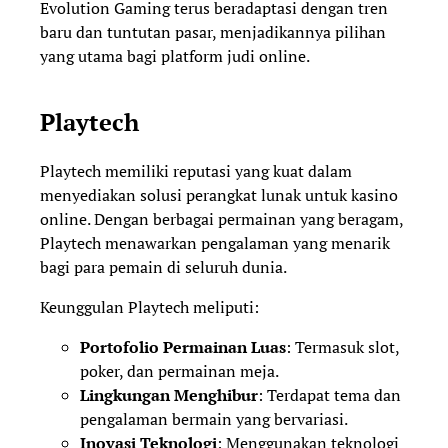
Evolution Gaming terus beradaptasi dengan tren
baru dan tuntutan pasar, menjadikannya pilihan
yang utama bagi platform judi online.
Playtech
Playtech memiliki reputasi yang kuat dalam
menyediakan solusi perangkat lunak untuk kasino
online. Dengan berbagai permainan yang beragam,
Playtech menawarkan pengalaman yang menarik
bagi para pemain di seluruh dunia.
Keunggulan Playtech meliputi:
Portofolio Permainan Luas
: Termasuk slot,
poker, dan permainan meja.
Lingkungan Menghibur
: Terdapat tema dan
pengalaman bermain yang bervariasi.
Inovasi Teknologi
: Menggunakan teknologi