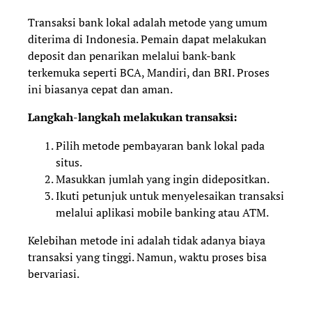
Transaksi bank lokal adalah metode yang umum
diterima di Indonesia. Pemain dapat melakukan
deposit dan penarikan melalui bank-bank
terkemuka seperti BCA, Mandiri, dan BRI. Proses
ini biasanya cepat dan aman.
Langkah-langkah melakukan transaksi:
Pilih metode pembayaran bank lokal pada
situs.
Masukkan jumlah yang ingin didepositkan.
Ikuti petunjuk untuk menyelesaikan transaksi
melalui aplikasi mobile banking atau ATM.
Kelebihan metode ini adalah tidak adanya biaya
transaksi yang tinggi. Namun, waktu proses bisa
bervariasi.