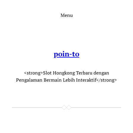
Skip
to
Menu
content
poin-to
<strong>Slot Hongkong Terbaru dengan
Pengalaman Bermain Lebih Interaktif</strong>