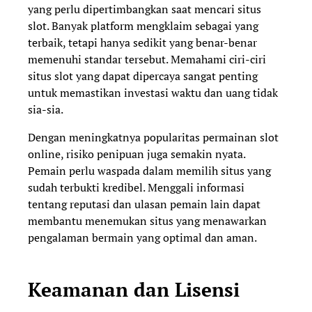
yang perlu dipertimbangkan saat mencari situs
slot. Banyak platform mengklaim sebagai yang
terbaik, tetapi hanya sedikit yang benar-benar
memenuhi standar tersebut. Memahami ciri-ciri
situs slot yang dapat dipercaya sangat penting
untuk memastikan investasi waktu dan uang tidak
sia-sia.
Dengan meningkatnya popularitas permainan slot
online, risiko penipuan juga semakin nyata.
Pemain perlu waspada dalam memilih situs yang
sudah terbukti kredibel. Menggali informasi
tentang reputasi dan ulasan pemain lain dapat
membantu menemukan situs yang menawarkan
pengalaman bermain yang optimal dan aman.
Keamanan dan Lisensi