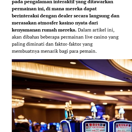
pada pengalaman interaktif yang ditawarkan
permainan ini, di mana mereka dapat
berinteraksi dengan dealer secara langsung dan
merasakan atmosfer kasino nyata dari
kenyamanan rumah mereka.
Dalam artikel ini,
akan dibahas beberapa permainan live casino yang
paling diminati dan faktor-faktor yang
membuatnya menarik bagi para pemain.