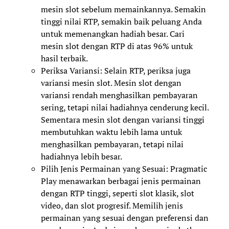
mesin slot sebelum memainkannya. Semakin
tinggi nilai RTP, semakin baik peluang Anda
untuk memenangkan hadiah besar. Cari
mesin slot dengan RTP di atas 96% untuk
hasil terbaik.
Periksa Variansi: Selain RTP, periksa juga
variansi mesin slot. Mesin slot dengan
variansi rendah menghasilkan pembayaran
sering, tetapi nilai hadiahnya cenderung kecil.
Sementara mesin slot dengan variansi tinggi
membutuhkan waktu lebih lama untuk
menghasilkan pembayaran, tetapi nilai
hadiahnya lebih besar.
Pilih Jenis Permainan yang Sesuai: Pragmatic
Play menawarkan berbagai jenis permainan
dengan RTP tinggi, seperti slot klasik, slot
video, dan slot progresif. Memilih jenis
permainan yang sesuai dengan preferensi dan