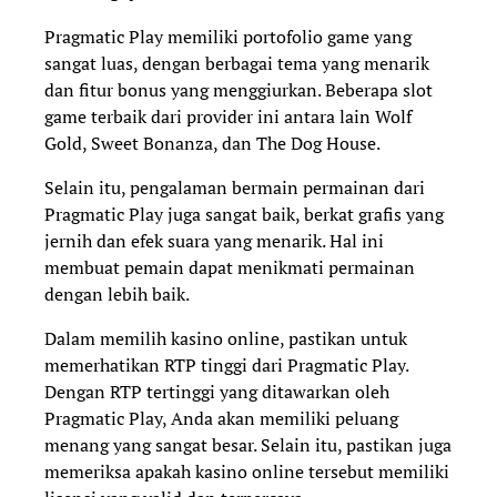
Pragmatic Play memiliki portofolio game yang
sangat luas, dengan berbagai tema yang menarik
dan fitur bonus yang menggiurkan. Beberapa slot
game terbaik dari provider ini antara lain Wolf
Gold, Sweet Bonanza, dan The Dog House.
Selain itu, pengalaman bermain permainan dari
Pragmatic Play juga sangat baik, berkat grafis yang
jernih dan efek suara yang menarik. Hal ini
membuat pemain dapat menikmati permainan
dengan lebih baik.
Dalam memilih kasino online, pastikan untuk
memerhatikan RTP tinggi dari Pragmatic Play.
Dengan RTP tertinggi yang ditawarkan oleh
Pragmatic Play, Anda akan memiliki peluang
menang yang sangat besar. Selain itu, pastikan juga
memeriksa apakah kasino online tersebut memiliki