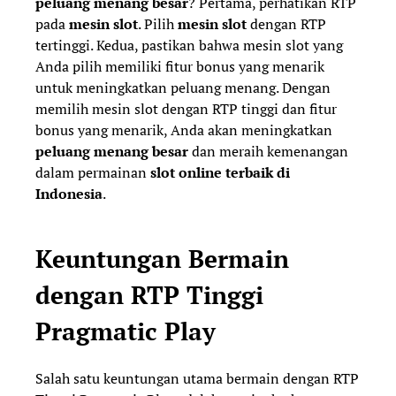
peluang menang besar
? Pertama, perhatikan RTP
pada
mesin slot
. Pilih
mesin slot
dengan RTP
tertinggi. Kedua, pastikan bahwa mesin slot yang
Anda pilih memiliki fitur bonus yang menarik
untuk meningkatkan peluang menang. Dengan
memilih mesin slot dengan RTP tinggi dan fitur
bonus yang menarik, Anda akan meningkatkan
peluang menang besar
dan meraih kemenangan
dalam permainan
slot online terbaik di
Indonesia
.
Keuntungan Bermain
dengan RTP Tinggi
Pragmatic Play
Salah satu keuntungan utama bermain dengan RTP