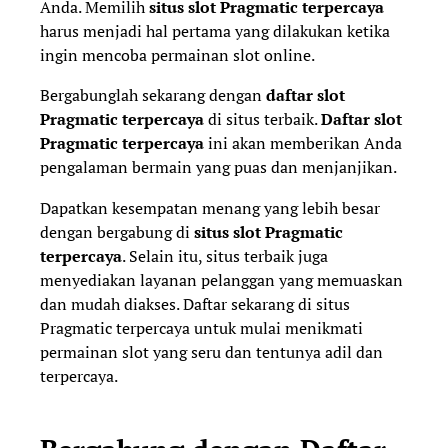
Anda. Memilih
situs slot Pragmatic terpercaya
harus menjadi hal pertama yang dilakukan ketika
ingin mencoba permainan slot online.
Bergabunglah sekarang dengan
daftar slot
Pragmatic terpercaya
di situs terbaik.
Daftar slot
Pragmatic terpercaya
ini akan memberikan Anda
pengalaman bermain yang puas dan menjanjikan.
Dapatkan kesempatan menang yang lebih besar
dengan bergabung di
situs slot Pragmatic
terpercaya
. Selain itu, situs terbaik juga
menyediakan layanan pelanggan yang memuaskan
dan mudah diakses. Daftar sekarang di situs
Pragmatic terpercaya untuk mulai menikmati
permainan slot yang seru dan tentunya adil dan
terpercaya.