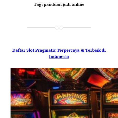
Tag:
panduan judi online
Daftar Slot Pragmatic Terpercaya & Terbaik di
Indonesia