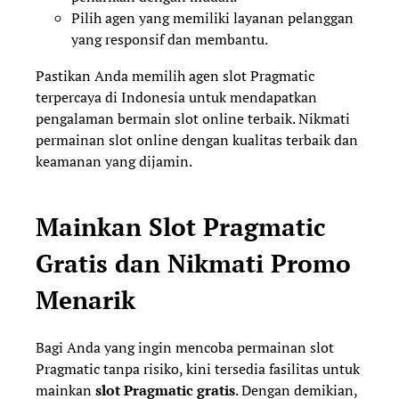
Pilih agen yang memiliki layanan pelanggan
yang responsif dan membantu.
Pastikan Anda memilih agen slot Pragmatic
terpercaya di Indonesia untuk mendapatkan
pengalaman bermain slot online terbaik. Nikmati
permainan slot online dengan kualitas terbaik dan
keamanan yang dijamin.
Mainkan Slot Pragmatic
Gratis dan Nikmati Promo
Menarik
Bagi Anda yang ingin mencoba permainan slot
Pragmatic tanpa risiko, kini tersedia fasilitas untuk
mainkan
slot Pragmatic gratis
. Dengan demikian,