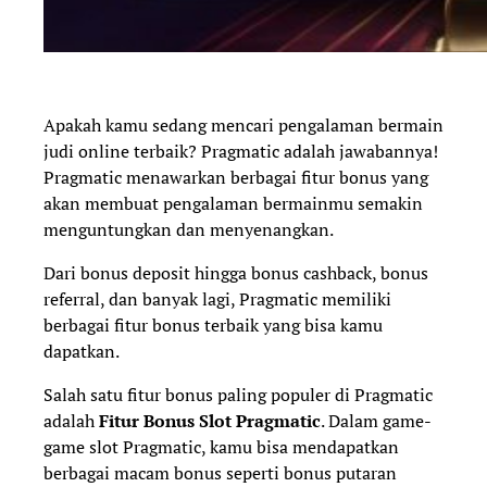
Apakah kamu sedang mencari pengalaman bermain
judi online terbaik? Pragmatic adalah jawabannya!
Pragmatic menawarkan berbagai fitur bonus yang
akan membuat pengalaman bermainmu semakin
menguntungkan dan menyenangkan.
Dari bonus deposit hingga bonus cashback, bonus
referral, dan banyak lagi, Pragmatic memiliki
berbagai fitur bonus terbaik yang bisa kamu
dapatkan.
Salah satu fitur bonus paling populer di Pragmatic
adalah
Fitur Bonus Slot Pragmatic
. Dalam game-
game slot Pragmatic, kamu bisa mendapatkan
berbagai macam bonus seperti bonus putaran