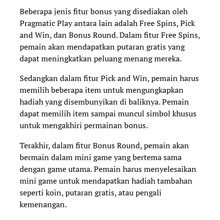
Beberapa jenis fitur bonus yang disediakan oleh
Pragmatic Play antara lain adalah Free Spins, Pick
and Win, dan Bonus Round. Dalam fitur Free Spins,
pemain akan mendapatkan putaran gratis yang
dapat meningkatkan peluang menang mereka.
Sedangkan dalam fitur Pick and Win, pemain harus
memilih beberapa item untuk mengungkapkan
hadiah yang disembunyikan di baliknya. Pemain
dapat memilih item sampai muncul simbol khusus
untuk mengakhiri permainan bonus.
Terakhir, dalam fitur Bonus Round, pemain akan
bermain dalam mini game yang bertema sama
dengan game utama. Pemain harus menyelesaikan
mini game untuk mendapatkan hadiah tambahan
seperti koin, putaran gratis, atau pengali
kemenangan.