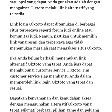
satu opsi yang dapat Anda gunakan adalah dengan
mengakses Olxtoto melalui link alternatif yang
tersedia.
Link login Olxtoto dapat ditemukan di berbagai
situs terpercaya seperti forum judi online atau
komunitas judi. Namun, pastikan untuk memilih
link yang resmi dan terpercaya agar tidak
menemukan masalah saat mengakses situs Olxtoto.
Jika Anda belum berhasil menemukan link
alternatif Olxtoto yang tepat, Anda juga dapat
menghubungi customer service Olxtoto. Tim
customer service siap membantu Anda dalam
memperoleh link login Olxtoto yang tepat dan
sesuai.
Dapatkan kenyamanan dan kemudahan akses
dengan menggunakan alternatif Olxtoto yang
tepat. Nikmati berbagai pilihan game dan peluang