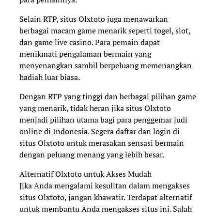
Selain RTP, situs Olxtoto juga menawarkan
berbagai macam game menarik seperti togel, slot,
dan game live casino. Para pemain dapat
menikmati pengalaman bermain yang
menyenangkan sambil berpeluang memenangkan
hadiah luar biasa.
Dengan RTP yang tinggi dan berbagai pilihan game
yang menarik, tidak heran jika situs Olxtoto
menjadi pilihan utama bagi para penggemar judi
online di Indonesia. Segera daftar dan login di
situs Olxtoto untuk merasakan sensasi bermain
dengan peluang menang yang lebih besar.
Alternatif Olxtoto untuk Akses Mudah
Jika Anda mengalami kesulitan dalam mengakses
situs Olxtoto, jangan khawatir. Terdapat alternatif
untuk membantu Anda mengakses situs ini. Salah