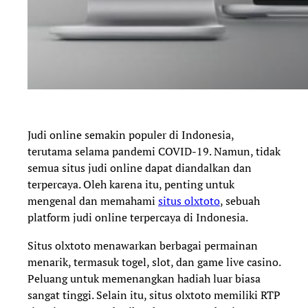
Judi online semakin populer di Indonesia,
terutama selama pandemi COVID-19. Namun, tidak
semua situs judi online dapat diandalkan dan
terpercaya. Oleh karena itu, penting untuk
mengenal dan memahami
situs olxtoto
, sebuah
platform judi online terpercaya di Indonesia.
Situs olxtoto menawarkan berbagai permainan
menarik, termasuk togel, slot, dan game live casino.
Peluang untuk memenangkan hadiah luar biasa
sangat tinggi. Selain itu, situs olxtoto memiliki RTP