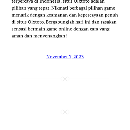
terpercaya di Indonesia, situs Olxtoto adalah
pilihan yang tepat. Nikmati berbagai pilihan game
menarik dengan keamanan dan kepercayaan penuh
di situs Olxtoto. Bergabunglah hari ini dan rasakan
sensasi bermain game online dengan cara yang
aman dan menyenangkan!
November 7, 2023