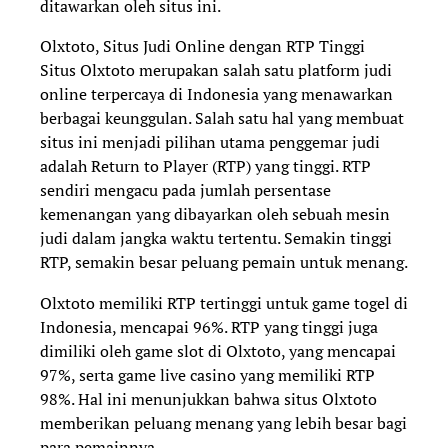
ditawarkan oleh situs ini.
Olxtoto, Situs Judi Online dengan RTP Tinggi
Situs Olxtoto merupakan salah satu platform judi
online terpercaya di Indonesia yang menawarkan
berbagai keunggulan. Salah satu hal yang membuat
situs ini menjadi pilihan utama penggemar judi
adalah Return to Player (RTP) yang tinggi. RTP
sendiri mengacu pada jumlah persentase
kemenangan yang dibayarkan oleh sebuah mesin
judi dalam jangka waktu tertentu. Semakin tinggi
RTP, semakin besar peluang pemain untuk menang.
Olxtoto memiliki RTP tertinggi untuk game togel di
Indonesia, mencapai 96%. RTP yang tinggi juga
dimiliki oleh game slot di Olxtoto, yang mencapai
97%, serta game live casino yang memiliki RTP
98%. Hal ini menunjukkan bahwa situs Olxtoto
memberikan peluang menang yang lebih besar bagi
para pemainnya.