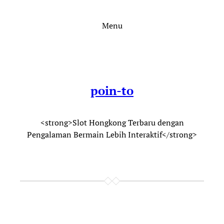
Skip
to
Menu
content
poin-to
<strong>Slot Hongkong Terbaru dengan
Pengalaman Bermain Lebih Interaktif</strong>