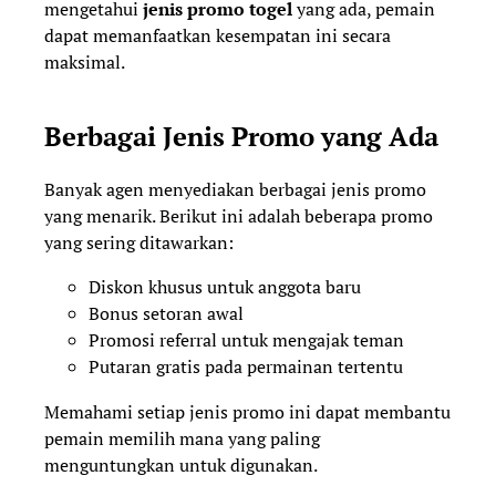
mengetahui
jenis promo togel
yang ada, pemain
dapat memanfaatkan kesempatan ini secara
maksimal.
Berbagai Jenis Promo yang Ada
Banyak agen menyediakan berbagai jenis promo
yang menarik. Berikut ini adalah beberapa promo
yang sering ditawarkan:
Diskon khusus untuk anggota baru
Bonus setoran awal
Promosi referral untuk mengajak teman
Putaran gratis pada permainan tertentu
Memahami setiap jenis promo ini dapat membantu
pemain memilih mana yang paling
menguntungkan untuk digunakan.