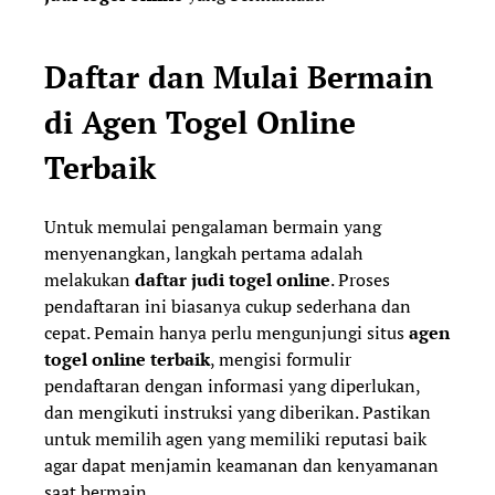
Daftar dan Mulai Bermain
di Agen Togel Online
Terbaik
Untuk memulai pengalaman bermain yang
menyenangkan, langkah pertama adalah
melakukan
daftar judi togel online
. Proses
pendaftaran ini biasanya cukup sederhana dan
cepat. Pemain hanya perlu mengunjungi situs
agen
togel online terbaik
, mengisi formulir
pendaftaran dengan informasi yang diperlukan,
dan mengikuti instruksi yang diberikan. Pastikan
untuk memilih agen yang memiliki reputasi baik
agar dapat menjamin keamanan dan kenyamanan
saat bermain.