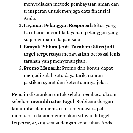
menyediakan metode pembayaran aman dan
transparan untuk menjaga data finansial
Anda.
Layanan Pelanggan Responsif:
Situs yang
baik harus memiliki layanan pelanggan yang
siap membantu kapan saja.
Banyak Pilihan Jenis Taruhan:
Situs judi
togel terpercaya
menawarkan berbagai jenis
taruhan yang menyenangkan.
Promo Menarik:
Promo dan bonus dapat
menjadi salah satu daya tarik, namun
pastikan syarat dan ketentuannya jelas.
Pemain disarankan untuk selalu membaca ulasan
sebelum
memilih situs togel
. Berbicara dengan
komunitas dan mencari rekomendasi dapat
membantu dalam menemukan situs judi togel
terpercaya yang sesuai dengan kebutuhan Anda.