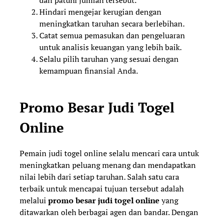
Hindari mengejar kerugian dengan
meningkatkan taruhan secara berlebihan.
Catat semua pemasukan dan pengeluaran
untuk analisis keuangan yang lebih baik.
Selalu pilih taruhan yang sesuai dengan
kemampuan finansial Anda.
Promo Besar Judi Togel
Online
Pemain judi togel online selalu mencari cara untuk
meningkatkan peluang menang dan mendapatkan
nilai lebih dari setiap taruhan. Salah satu cara
terbaik untuk mencapai tujuan tersebut adalah
melalui
promo besar judi togel online
yang
ditawarkan oleh berbagai agen dan bandar. Dengan