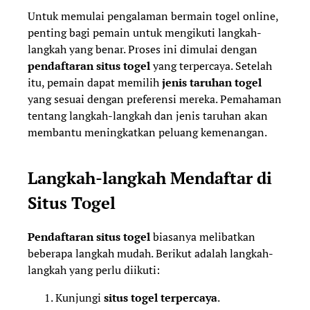
Untuk memulai pengalaman bermain togel online,
penting bagi pemain untuk mengikuti langkah-
langkah yang benar. Proses ini dimulai dengan
pendaftaran situs togel
yang terpercaya. Setelah
itu, pemain dapat memilih
jenis taruhan togel
yang sesuai dengan preferensi mereka. Pemahaman
tentang langkah-langkah dan jenis taruhan akan
membantu meningkatkan peluang kemenangan.
Langkah-langkah Mendaftar di
Situs Togel
Pendaftaran situs togel
biasanya melibatkan
beberapa langkah mudah. Berikut adalah langkah-
langkah yang perlu diikuti:
Kunjungi
situs togel terpercaya
.