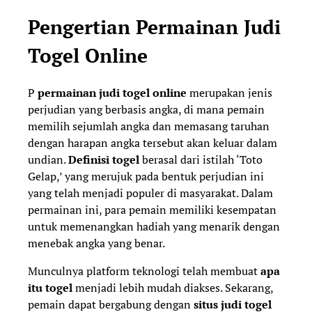
Pengertian Permainan Judi
Togel Online
P
permainan judi togel online
merupakan jenis
perjudian yang berbasis angka, di mana pemain
memilih sejumlah angka dan memasang taruhan
dengan harapan angka tersebut akan keluar dalam
undian.
Definisi togel
berasal dari istilah ‘Toto
Gelap,’ yang merujuk pada bentuk perjudian ini
yang telah menjadi populer di masyarakat. Dalam
permainan ini, para pemain memiliki kesempatan
untuk memenangkan hadiah yang menarik dengan
menebak angka yang benar.
Munculnya platform teknologi telah membuat
apa
itu togel
menjadi lebih mudah diakses. Sekarang,
pemain dapat bergabung dengan
situs judi togel