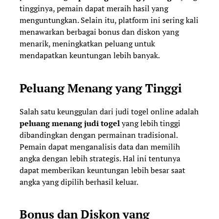
tingginya, pemain dapat meraih hasil yang
menguntungkan. Selain itu, platform ini sering kali
menawarkan berbagai bonus dan diskon yang
menarik, meningkatkan peluang untuk
mendapatkan keuntungan lebih banyak.
Peluang Menang yang Tinggi
Salah satu keunggulan dari judi togel online adalah
peluang menang judi togel
yang lebih tinggi
dibandingkan dengan permainan tradisional.
Pemain dapat menganalisis data dan memilih
angka dengan lebih strategis. Hal ini tentunya
dapat memberikan keuntungan lebih besar saat
angka yang dipilih berhasil keluar.
Bonus dan Diskon yang