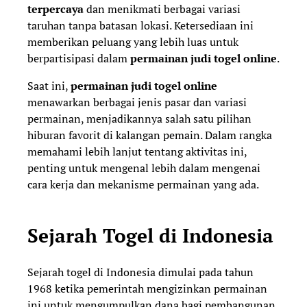
terpercaya
dan menikmati berbagai variasi
taruhan tanpa batasan lokasi. Ketersediaan ini
memberikan peluang yang lebih luas untuk
berpartisipasi dalam
permainan judi togel online
.
Saat ini,
permainan judi togel online
menawarkan berbagai jenis pasar dan variasi
permainan, menjadikannya salah satu pilihan
hiburan favorit di kalangan pemain. Dalam rangka
memahami lebih lanjut tentang aktivitas ini,
penting untuk mengenal lebih dalam mengenai
cara kerja dan mekanisme permainan yang ada.
Sejarah Togel di Indonesia
Sejarah togel di Indonesia dimulai pada tahun
1968 ketika pemerintah mengizinkan permainan
ini untuk mengumpulkan dana bagi pembangunan.