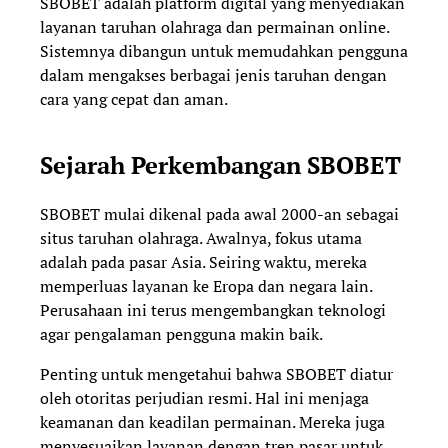
SBOBET adalah platform digital yang menyediakan
layanan taruhan olahraga dan permainan online.
Sistemnya dibangun untuk memudahkan pengguna
dalam mengakses berbagai jenis taruhan dengan
cara yang cepat dan aman.
Sejarah Perkembangan SBOBET
SBOBET mulai dikenal pada awal 2000-an sebagai
situs taruhan olahraga. Awalnya, fokus utama
adalah pada pasar Asia. Seiring waktu, mereka
memperluas layanan ke Eropa dan negara lain.
Perusahaan ini terus mengembangkan teknologi
agar pengalaman pengguna makin baik.
Penting untuk mengetahui bahwa SBOBET diatur
oleh otoritas perjudian resmi. Hal ini menjaga
keamanan dan keadilan permainan. Mereka juga
menyesuaikan layanan dengan tren pasar untuk