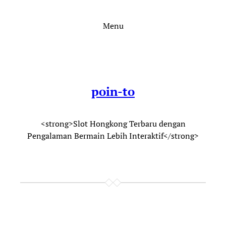
Skip
to
Menu
content
poin-to
<strong>Slot Hongkong Terbaru dengan
Pengalaman Bermain Lebih Interaktif</strong>