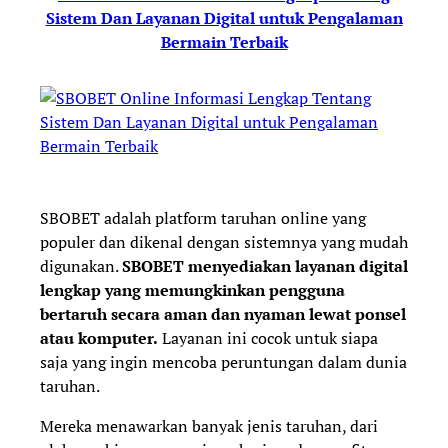
Sistem Dan Layanan Digital untuk Pengalaman
Bermain Terbaik
SBOBET adalah platform taruhan online yang
populer dan dikenal dengan sistemnya yang mudah
digunakan.
SBOBET menyediakan layanan digital
lengkap yang memungkinkan pengguna
bertaruh secara aman dan nyaman lewat ponsel
atau komputer.
Layanan ini cocok untuk siapa
saja yang ingin mencoba peruntungan dalam dunia
taruhan.
Mereka menawarkan banyak jenis taruhan, dari