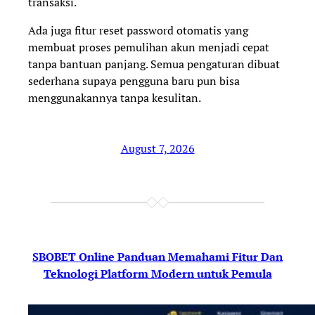
transaksi.
Ada juga fitur reset password otomatis yang
membuat proses pemulihan akun menjadi cepat
tanpa bantuan panjang. Semua pengaturan dibuat
sederhana supaya pengguna baru pun bisa
menggunakannya tanpa kesulitan.
August 7, 2026
SBOBET Online Panduan Memahami Fitur Dan
Teknologi Platform Modern untuk Pemula