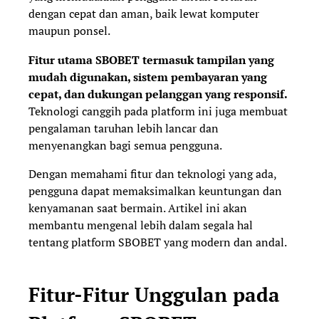
dengan cepat dan aman, baik lewat komputer
maupun ponsel.
Fitur utama SBOBET termasuk tampilan yang
mudah digunakan, sistem pembayaran yang
cepat, dan dukungan pelanggan yang responsif.
Teknologi canggih pada platform ini juga membuat
pengalaman taruhan lebih lancar dan
menyenangkan bagi semua pengguna.
Dengan memahami fitur dan teknologi yang ada,
pengguna dapat memaksimalkan keuntungan dan
kenyamanan saat bermain. Artikel ini akan
membantu mengenal lebih dalam segala hal
tentang platform SBOBET yang modern dan andal.
Fitur-Fitur Unggulan pada