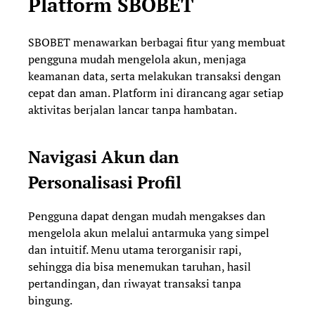
Platform SBOBET
SBOBET menawarkan berbagai fitur yang membuat
pengguna mudah mengelola akun, menjaga
keamanan data, serta melakukan transaksi dengan
cepat dan aman. Platform ini dirancang agar setiap
aktivitas berjalan lancar tanpa hambatan.
Navigasi Akun dan
Personalisasi Profil
Pengguna dapat dengan mudah mengakses dan
mengelola akun melalui antarmuka yang simpel
dan intuitif. Menu utama terorganisir rapi,
sehingga dia bisa menemukan taruhan, hasil
pertandingan, dan riwayat transaksi tanpa
bingung.