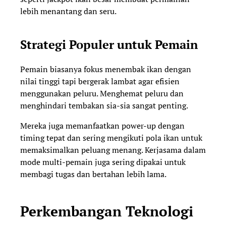
lebih menantang dan seru.
Strategi Populer untuk Pemain
Pemain biasanya fokus menembak ikan dengan
nilai tinggi tapi bergerak lambat agar efisien
menggunakan peluru. Menghemat peluru dan
menghindari tembakan sia-sia sangat penting.
Mereka juga memanfaatkan power-up dengan
timing tepat dan sering mengikuti pola ikan untuk
memaksimalkan peluang menang. Kerjasama dalam
mode multi-pemain juga sering dipakai untuk
membagi tugas dan bertahan lebih lama.
Perkembangan Teknologi