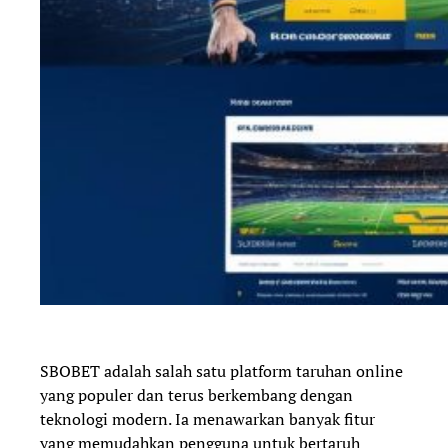
SBOBET adalah salah satu platform taruhan online
yang populer dan terus berkembang dengan
teknologi modern. Ia menawarkan banyak fitur
yang memudahkan pengguna untuk bertaruh