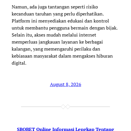
Namun, ada juga tantangan seperti risiko
kecanduan taruhan yang perlu diperhatikan.
Platform ini menyediakan edukasi dan kontrol
untuk membantu pengguna bermain dengan bijak.
Selain itu, akses mudah melalui internet
memperluas jangkauan layanan ke berbagai
kalangan, yang memengaruhi perilaku dan
kebiasaan masyarakat dalam mengakses hiburan
digital.
August 8, 2026
SBOBET Online Informasi Lengkap Tentang